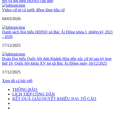
hội và đại biểu HĐND cấp tỉnh
Video cử tri cả nước đồng lòng bầu cử
04/03/2026
Danh sách Đại biểu HĐND xã Bác Ái Đông khóa I, nhiệm kỳ 2021
- 2026
17/12/2025
Đoàn Đại biểu Quốc hội tỉnh Khánh Hòa tiếp xúc cử tri sau kỳ họp
thứ 10, Quốc hội khóa XV tại xã Bác Ái Đông ngày 16/12/2025
17/12/2025
Xem tất cả bài viết
THÔNG BÁO
LỊCH TIẾP CÔNG DÂN
KẾT QUẢ GIẢI QUYẾT KHIẾU NẠI, TỐ CÁO