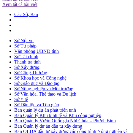
Xem tất cả bài viết
Các Sở, Ban
Sở Nội vụ
Sở Tư pháp
Văn phòng UBND tỉnh
Sở Tài chính
Thanh tra tỉnh
Sở Xây dựng
Sở Công Thương
Sở Khoa học và Công nghệ
Sở Giáo dục và Đào tạo
Sở Nông nghiệp và Môi trường
Sở Văn hóa, Thể thao và Du lịch
Sở Y tế
Sở Dân tộc và Tôn giáo
Ban quản lý dự án phát triển tỉnh
Ban Quản lý Khu kinh tế và Khu công nghiệp
Ban Quản lý Vườn Quốc gia Núi Chúa – Phước Bình
Ban Quản lý dự án đầu tư xây dựng
Ban QLDA đầu tư xây dựng các công trình Nông nghiệp và