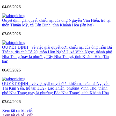
04/06/2026
Quyết định giải quyết khiếu nại của ông Nguyễn Văn Hiểu, trú tại:
thôn Thuận Mỹ, xã Tân Định, tỉnh Khánh Hòa (lần hai)
03/06/2026
QUYẾT ĐỊNH - về việc giải quyết đơn khiếu nại của ông Trần Bá
Thành, địa chỉ: Tổ 20, thôn Hòn Nghê 2, xã Vĩnh Ngọc, thành phố
Nha Trang (nay là phường Tây Nha Trang), tỉnh Khánh Hòa (lần
hai)
06/05/2026
QUYẾT ĐỊNH - về việc giải quyết đơn khiếu nại của bà Nguyễn
Thị Kim Yến, trú tại: 33/27 Lạc Thiện, phường Vĩnh Thọ, thành
phố Nha Trang (nay là phường Bắc Nha Trang), tỉnh Khánh Hòa
03/04/2026
Xem tất cả bài viết
Xem tất cả bài viết