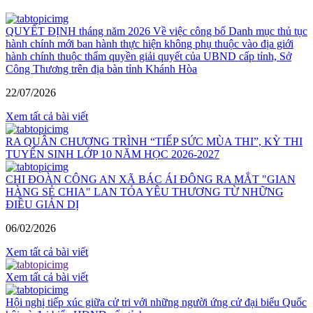
QUYẾT ĐỊNH tháng năm 2026 Về việc công bố Danh mục thủ tục
hành chính mới ban hành thực hiện không phụ thuộc vào địa giới
hành chính thuộc thẩm quyền giải quyết của UBND cấp tỉnh, Sở
Công Thương trên địa bàn tỉnh Khánh Hòa
22/07/2026
Xem tất cả bài viết
RA QUÂN CHƯƠNG TRÌNH “TIẾP SỨC MÙA THI”, KỲ THI
TUYỂN SINH LỚP 10 NĂM HỌC 2026-2027
CHI ĐOÀN CÔNG AN XÃ BÁC ÁI ĐÔNG RA MẮT "GIAN
HÀNG SẺ CHIA" LAN TỎA YÊU THƯƠNG TỪ NHỮNG
ĐIỀU GIẢN DỊ
06/02/2026
Xem tất cả bài viết
Xem tất cả bài viết
Hội nghị tiếp xúc giữa cử tri với những người ứng cử đại biểu Quốc