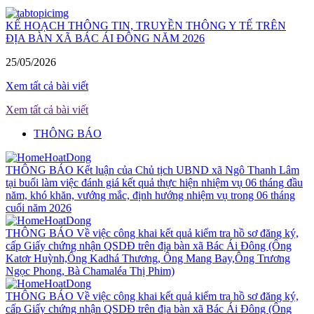
KẾ HOẠCH THÔNG TIN, TRUYỀN THÔNG Y TẾ TRÊN
ĐỊA BÀN XÃ BÁC ÁI ĐÔNG NĂM 2026
25/05/2026
Xem tất cả bài viết
Xem tất cả bài viết
THÔNG BÁO
THÔNG BÁO Kết luận của Chủ tịch UBND xã Ngô Thanh Lâm
tại buổi làm việc đánh giá kết quả thực hiện nhiệm vụ 06 tháng đầu
năm, khó khăn, vướng mắc, định hướng nhiệm vụ trong 06 tháng
cuối năm 2026
THÔNG BÁO Về việc công khai kết quả kiểm tra hồ sơ đăng ký,
cấp Giấy chứng nhận QSDĐ trên địa bàn xã Bác Ái Đông (Ông
Katơr Huỳnh,Ông Kadhá Thương, Ông Mang Bay,Ông Trương
Ngọc Phong, Bà Chamaléa Thị Phim)
THÔNG BÁO Về việc công khai kết quả kiểm tra hồ sơ đăng ký,
cấp Giấy chứng nhận QSDĐ trên địa bàn xã Bác Ái Đông (Ông