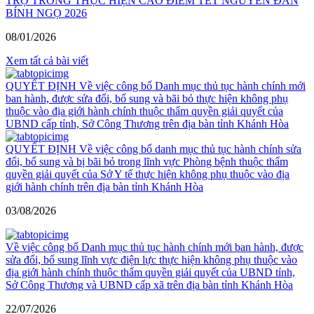
TRỢ TRONG THỰC HIỆN CAO ĐIỂM TẾT NGUYÊN ĐÁN
BÍNH NGỌ 2026
08/01/2026
Xem tất cả bài viết
QUYẾT ĐỊNH Về việc công bố Danh mục thủ tục hành chính mới
ban hành, được sửa đổi, bổ sung và bãi bỏ thực hiện không phụ
thuộc vào địa giới hành chính thuộc thẩm quyền giải quyết của
UBND cấp tỉnh, Sở Công Thương trên địa bàn tỉnh Khánh Hòa
QUYẾT ĐỊNH Về việc công bố danh mục thủ tục hành chính sửa
đổi, bổ sung và bị bãi bỏ trong lĩnh vực Phòng bệnh thuộc thẩm
quyền giải quyết của Sở Y tế thực hiện không phụ thuộc vào địa
giới hành chính trên địa bàn tỉnh Khánh Hòa
03/08/2026
Về việc công bố Danh mục thủ tục hành chính mới ban hành, được
sửa đổi, bổ sung lĩnh vực điện lực thực hiện không phụ thuộc vào
địa giới hành chính thuộc thẩm quyền giải quyết của UBND tỉnh,
Sở Công Thương và UBND cấp xã trên địa bàn tỉnh Khánh Hòa
22/07/2026