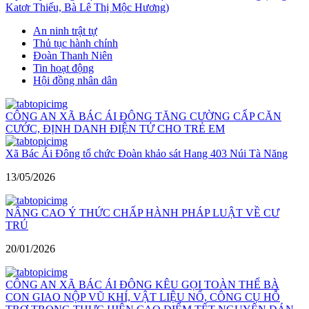
Katơr Thiếu, Bà Lê Thị Mộc Hương)
An ninh trật tự
Thủ tục hành chính
Đoàn Thanh Niên
Tin hoạt động
Hội đồng nhân dân
CÔNG AN XÃ BÁC ÁI ĐÔNG TĂNG CƯỜNG CẤP CĂN
CƯỚC, ĐỊNH DANH ĐIỆN TỬ CHO TRẺ EM
Xã Bác Ái Đông tổ chức Đoàn khảo sát Hang 403 Núi Tà Năng
13/05/2026
NÂNG CAO Ý THỨC CHẤP HÀNH PHÁP LUẬT VỀ CƯ
TRÚ
20/01/2026
CÔNG AN XÃ BÁC ÁI ĐÔNG KÊU GỌI TOÀN THỂ BÀ
CON GIAO NỘP VŨ KHÍ, VẬT LIỆU NỔ, CÔNG CỤ HỖ