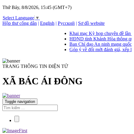
Thứ Bảy, 8/8/2026, 15:45 (GMT+7)
Select Language
▼
Hộp thư công dân
|
English
|
Русский
|
Sơ đồ website
Khai mạc Kỳ họp chuyên đề lần th
HĐND tỉnh Khánh Hòa thông qua 14 
Ban Chỉ đạo An ninh mạng quốc gia 
Góp ý về đổi mới đánh giá, xếp loại 
TRANG THÔNG TIN ĐIỆN TỬ
XÃ BÁC ÁI ĐÔNG
Toggle navigation